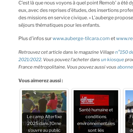
C’est là que nous voyons à quel point Remob’ a été 
eux, avec des reprises d’études, des insertions profe
des missions en service civique. » L’auberge propose
séjours thématiques pour les enfants.
Plus d’infos sur
www.auberge-tilcara.com
et
www.re
Retrouvez cet article dans le magazine Village
n°150 de
2021/2022
. Vous pouvez l’acheter dans
un kiosque
proc
France métropolitaine. Vous pouvez aussi vous
abonne
Vous aimerez aussi :
Santé humaine et
Le camp Alterfixe
conditions
F
2025 dans l'Orne
environnementales
s’ouvre au public
sont liés
d