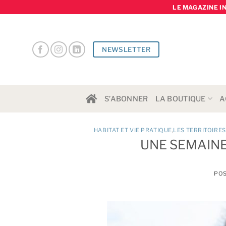
Skip
LE MAGAZINE I
to
content
NEWSLETTER
S’ABONNER
LA BOUTIQUE
A
HABITAT ET VIE PRATIQUE
,
LES TERRITOIRE
UNE SEMAINE
POS