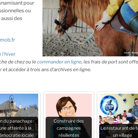
dynamisant pour
ssionnelles ou
 aussi des
mob.fr
 l’hiver
he de chez ou le
commander en ligne
, les frais de port sont off
r
et accéder
à trois ans d’archives en ligne.
in du panachage :
Construire des
une atteinte à la
campagnes
Le restaurant de 
émocratie locale
résilientes
un village