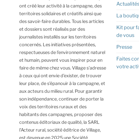
Actualité
ont créé leur activité à la campagne, des
territoires solidaires et créatifs ainsi que
La boutiq
des savoir-faire durables.
Tous les articles
Kit pour f
et dossiers sont réalisés par des
de vous
journalistes installés sur les territoires
concernés. Les initiatives présentées,
Presse
respectueuses de l’environnement naturel
Faites con
et humain, peuvent vous inspirer pour en
votre acti
faire de même chez vous.
Village s'adresse
à ceux qui ont envie d’exister, de trouver
leur place, de s’épanouir à la campagne, et
aux acteurs du milieu rural.
Pour garantir
son indépendance, continuer de porter la
voix des territoires ruraux et des
habitants des campagnes, proposer des
contenus éditoriaux de qualité, la SARL
l’Acteur rural, société éditrice de Village,
est devenue en 2025 une Société