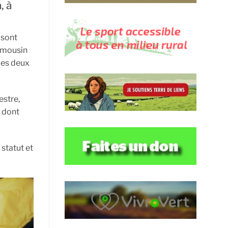
, à
 sont
Limousin
des deux
estre,
s dont
statut et